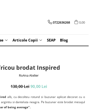
0722636268
0,00
se
Articole Copii
SEAP
Blog
Tricou brodat Inspired
RoAna Atelier
130,00 Lei
90,00 Lei
pired
alb, cu decolteu rotund si buzunar aplicat decorat cu o
r argintiu si danteluta neagra. Pe buzunar este brodat mesajul
ear of being average".