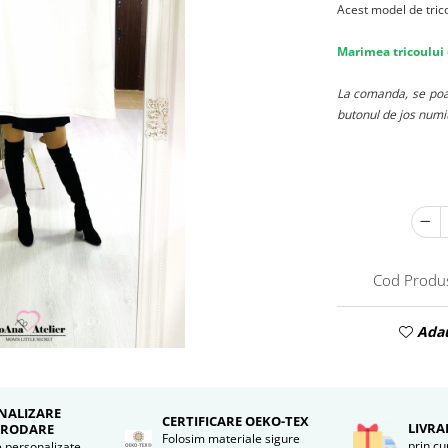
Acest model de trico
Marimea tricoului 
La comanda, se poat
butonul de jos numi
Cod Produ
Adau
NALIZARE
CERTIFICARE OEKO-TEX
LIVRA
BRODARE
Folosim materiale sigure
prin cu
 personalizate