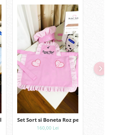
lina bleu Aviator personalizata cu nume
Set Sort si Boneta Roz personalizat
Paturica Roz Pr
160,00 Lei
240,00 Le