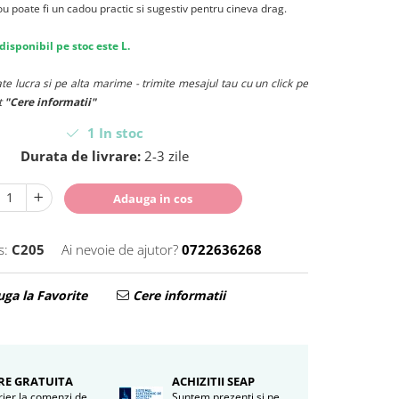
u poate fi un cadou practic si sugestiv pentru cineva drag.
disponibil pe stoc este L
.
e lucra si pe alta marime - trimite mesajul tau cu un click pe
t
"Cere informatii"
1
In stoc
Durata de livrare:
2-3 zile
Adauga in cos
s:
C205
Ai nevoie de ajutor?
0722636268
ga la Favorite
Cere informatii
RE GRATUITA
ACHIZITII SEAP
rier la comenzi de
Suntem prezenti si pe