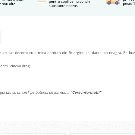
pentru copii ce nu contin
peste 1
 sau alte
substante nocive.
r aplicat decorat cu o mica bordura din fir argintiu si danteluta neagra. Pe b
pentru cineva drag.
jul tau cu un click pe butonul de jos numit
"Cere informatii"