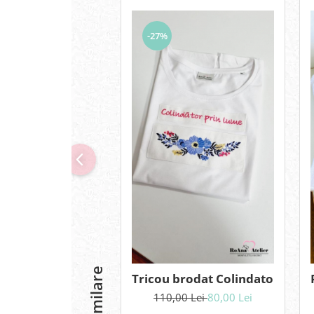
-27%
Tricou brodat Colindator prin
110,00 Lei
80,00 Lei