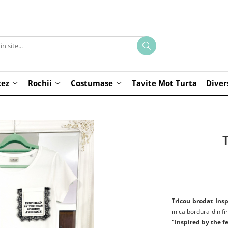
tez
Rochii
Costumase
Tavite Mot Turta
Diver
Tricou brodat Ins
mica bordura din fi
"Inspired by the f