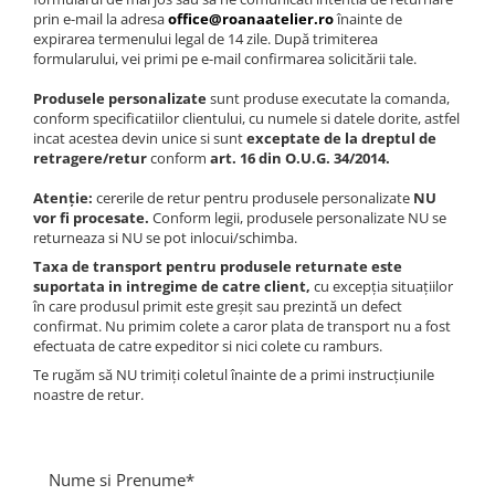
Tricouri brodate
prin e-mail la adresa
office@roanaatelier.ro
înainte de
expirarea termenului legal de 14 zile. După trimiterea
formularului, vei primi pe e-mail confirmarea solicitării tale.
Produsele personalizate
sunt produse executate la comanda,
conform specificatiilor clientului, cu numele si datele dorite, astfel
incat acestea devin unice si sunt
exceptate de la dreptul de
retragere/retur
conform
art. 16 din O.U.G. 34/2014.
Atenție:
cererile de retur pentru produsele personalizate
NU
vor fi procesate.
Conform legii, produsele personalizate NU se
returneaza si NU se pot inlocui/schimba.
Taxa de transport pentru produsele returnate este
suportata in intregime de catre client,
cu excepția situațiilor
în care produsul primit este greșit sau prezintă un defect
confirmat.
Nu primim colete a caror plata de transport nu a fost
efectuata de catre expeditor si nici colete cu ramburs.
Te rugăm să NU trimiți coletul înainte de a primi instrucțiunile
noastre de retur.
Nume si Prenume*