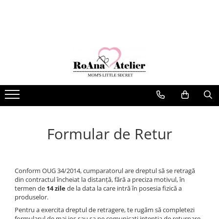
Botez
Rochii
Costumase
Diverse
Articole Copii
Trusouri Botez Muselina
Rochite Botez
Costumase Muselina
Babynest-uri
Nou Nascuti
Trusouri Botez Catifea
Rochite 1 Anisor
Costumase Bumbac
Cadouri Bebe
Costume Traditionale
Lumanari Botez
Rochite Mini Bride
Costumase Catifea
Cupole Trandafiri
Baietei
Cutii Trusou Botez
Rochite Fetite
Costumase 1 Anisor
Craciun
Fetite
Prima Baita
Rochite Paste
Aripi
Cutii Cadou Craciun
Fulare si fesuri
Pentru Nana Moasa
Rochite Craciun
Fete de Masa
Formular de Retur
Rochii Sedinta Foto Maternitate
Lenjerii de patut
Paltonase, Botosei si Bonete
Paturici Bebelusi
Conform OUG 34/2014, cumparatorul are dreptul să se retragă
Prosoape brodate
din contractul încheiat la distanță, fără a preciza motivul, în
termen de
14 zile
de la data la care intră în posesia fizică a
Saculeti gradinitia
produselor.
Sorturi personalizate
Pentru a exercita dreptul de retragere, te rugăm să completezi
formularul de mai jos sau sa ne comunicati intentia de returnare