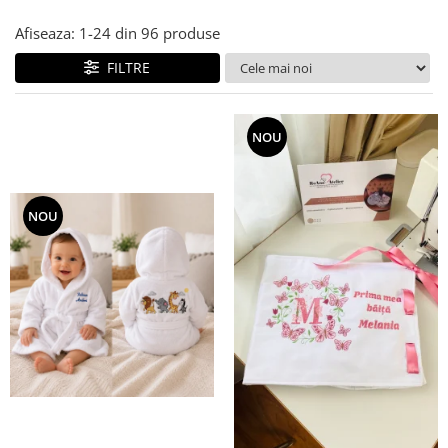
Tricouri brodate
Afiseaza:
1-
24
din
96
produse
FILTRE
NOU
NOU