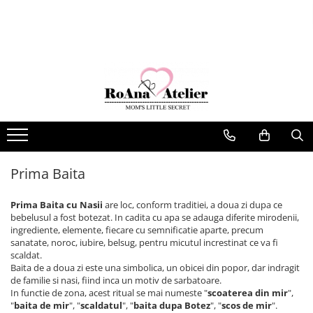
Botez
Rochii
Costumase
Diverse
Articole Copii
Trusouri Botez Muselina
Rochite Botez
Costumase Muselina
Babynest-uri
Nou Nascuti
Trusouri Botez Catifea
Rochite 1 Anisor
Costumase Bumbac
Cadouri Bebe
Costume Traditionale
Lumanari Botez
Rochite Mini Bride
Costumase Catifea
Cupole Trandafiri
Baietei
Cutii Trusou Botez
Rochite Fetite
Costumase 1 Anisor
Craciun
Fetite
Prima Baita
Rochite Paste
Aripi
Cutii Cadou Craciun
Fulare si fesuri
Prima Baita
Pentru Nana Moasa
Rochite Craciun
Fete de Masa
Rochii Sedinta Foto Maternitate
Lenjerii de patut
Prima Baita cu Nasii
are loc, conform traditiei, a doua zi dupa ce
bebelusul a fost botezat. In cadita cu apa se adauga diferite mirodenii,
Paltonase, Botosei si Bonete
Paturici Bebelusi
ingrediente, elemente, fiecare cu semnificatie aparte, precum
sanatate, noroc, iubire, belsug, pentru micutul increstinat ce va fi
Prosoape brodate
scaldat.
Baita de a doua zi este una simbolica, un obicei din popor, dar indragit
Saculeti gradinitia
de familie si nasi, fiind inca un motiv de sarbatoare.
Sorturi personalizate
In functie de zona, acest ritual se mai numeste "
scoaterea din mir
",
"
baita de mir
", "
scaldatul
", "
baita dupa Botez
", "
scos de mir
".