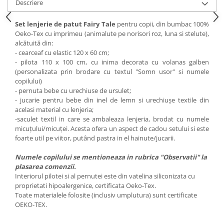
Descriere
Set lenjerie de patut Fairy Tale
pentru copii, din bumbac 100%
Oeko-Tex cu imprimeu (animalute pe norisori roz, luna si stelute),
alcătuită din:
- cearceaf cu elastic 120 x 60 cm;
- pilota 110 x 100 cm, cu inima decorata cu volanas galben
(personalizata prin brodare cu textul "Somn usor" si numele
copilului)
- pernuta bebe cu urechiuse de ursulet;
- jucarie pentru bebe din inel de lemn si urechiușe textile din
acelasi material cu lenjeria;
-saculet textil in care se ambaleaza lenjeria, brodat cu numele
micuțului/micuței. Acesta ofera un aspect de cadou setului si este
foarte util pe viitor, putând pastra in el hainute/jucarii.
Numele copilului se mentioneaza in rubrica "Observatii" la
plasarea comenzii.
Interiorul pilotei si al pernutei este din vatelina siliconizata cu
proprietati hipoalergenice, certificata Oeko-Tex.
Toate materialele folosite (inclusiv umplutura) sunt certificate
OEKO-TEX.