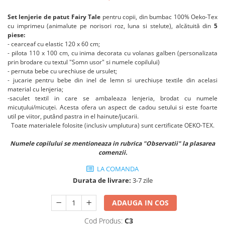
Set lenjerie de patut Fairy Tale
pentru copii, din bumbac 100% Oeko-Tex
cu imprimeu (animalute pe norisori roz, luna si stelute), alcătuită din
5
piese:
- cearceaf cu elastic 120 x 60 cm;
- pilota 110 x 100 cm, cu inima decorata cu volanas galben (personalizata
prin brodare cu textul "Somn usor" si numele copilului)
- pernuta bebe cu urechiuse de ursulet;
- jucarie pentru bebe din inel de lemn si urechiușe textile din acelasi
material cu lenjeria;
-saculet textil in care se ambaleaza lenjeria, brodat cu numele
micuțului/micuței. Acesta ofera un aspect de cadou setului si este foarte
util pe viitor, putând pastra in el hainute/jucarii.
Toate materialele folosite (inclusiv umplutura) sunt certificate OEKO-TEX.
Numele copilului se mentioneaza in rubrica "Observatii" la plasarea
comenzii.
LA COMANDA
Durata de livrare:
3-7 zile
ADAUGA IN COS
Cod Produs:
C3