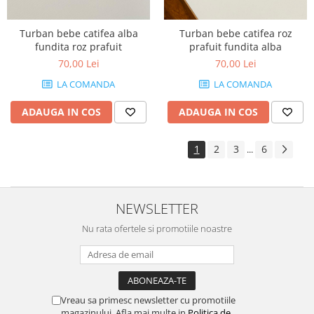
Turban bebe catifea alba
Turban bebe catifea roz
fundita roz prafuit
prafuit fundita alba
70,00 Lei
70,00 Lei
LA COMANDA
LA COMANDA
ADAUGA IN COS
ADAUGA IN COS
1
2
3
6
...
NEWSLETTER
Nu rata ofertele si promotiile noastre
Vreau sa primesc newsletter cu promotiile
magazinului. Afla mai multe in
Politica de