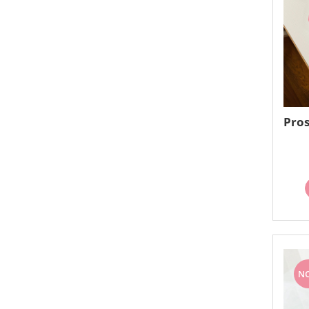
Pros
N