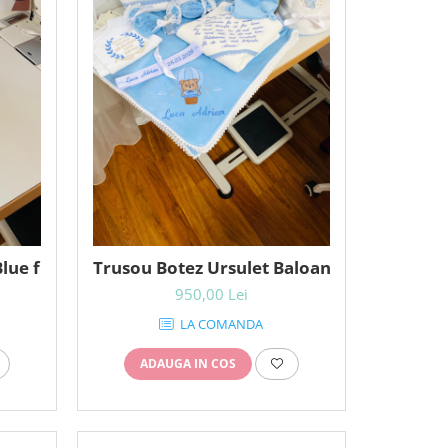
lue funda muselina alba
Trusou Botez Ursulet Baloane aer cald alba
950,00 Lei
LA COMANDA
ADAUGA IN COS