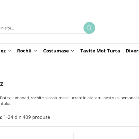
tez
Rochii
Costumase
Tavite Mot Turta
Diver
z
Botez, lumanari, rochite si costumase lucrate in atelierul nostru si personali
tului.
:
1-
24
din
409
produse