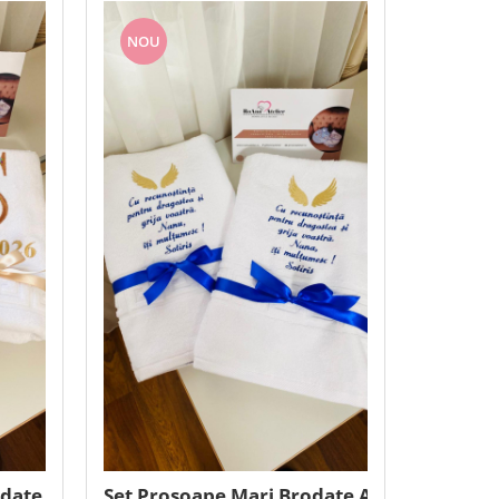
NOU
ate cu initiala si data
Set Prosoape Mari Brodate Aripi personali