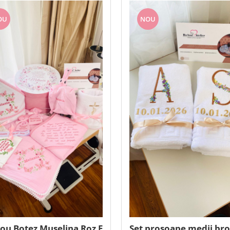
OU
NOU
ou Botez Muselina Roz Fluturasi
Set prosoape medii brod