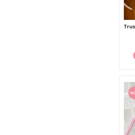
Trus
N