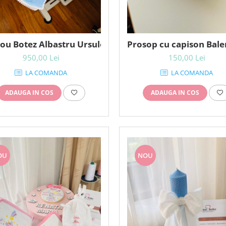
ou Botez Albastru Ursulet in Balon cu aer cald
Prosop cu capison Bale
950,00 Lei
150,00 Lei
LA COMANDA
LA COMANDA
ADAUGA IN COS
ADAUGA IN COS
OU
NOU