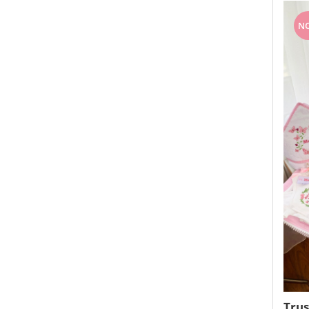
Tricouri brodate
N
Trus