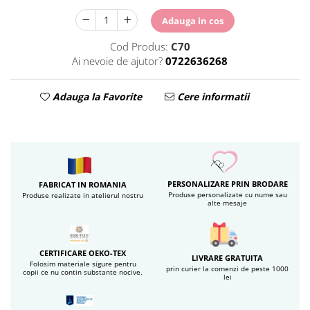
Adauga in cos
Cod Produs:
C70
Ai nevoie de ajutor?
0722636268
Adauga la Favorite
Cere informatii
PERSONALIZARE PRIN BRODARE
FABRICAT IN ROMANIA
Produse personalizate cu nume sau
Produse realizate in atelierul nostru
alte mesaje
CERTIFICARE OEKO-TEX
LIVRARE GRATUITA
Folosim materiale sigure pentru
prin curier la comenzi de peste 1000
copii ce nu contin substante nocive.
lei