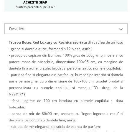
ACHIZITII SEAP
Suntem prezenti si pe SEAP
Descriere
Trusou Botez Red Luxury
cu Rochita asortata
din catifea de un rosu
- grena si dantela aurie, format din 12 piese, astfel:
- prosop cu capison din Bumbac 100% gros de 500gr/mp, moale si cu
putere mare de absorbtie, dimensiune 100x95 cm, cu margine de
dantela fina aurie, ursulet brodat si personalizat cu numele copilului;
- paturica fina si eleganta din catifea, cu bumbac pe interior si dantela
aurie pe margine, cu o dimensiune de 100x100 cm, ursulet brodat si
personalizata cu numele copilului si mesajul "Cu drag, de la
Nasi!";
(*)
- fasa lungime de 100 cm brodata cu numele copilului si data
botezului;
- panza de mir de 80x90 cm, brodata cu "Inger, Ingerasul meu" si
decorata pe contur cu dantela fina, aurie;
- sticluta de mir eleganta, tip sticla de esenta de parfum;