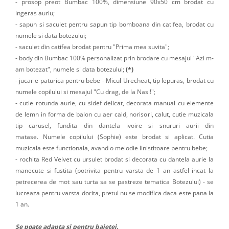
- prosop preot Bumbac 100%, dimensiune 90x50 cm brodat cu
ingeras auriu;
- sapun si saculet pentru sapun tip bomboana din catifea, brodat cu
numele si data botezului;
- saculet din catifea brodat pentru "Prima mea suvita";
- body din Bumbac 100% personalizat prin brodare cu mesajul "Azi m-
am botezat", numele si data botezului;
(*)
- jucarie paturica pentru bebe - Micul Urecheat, tip Iepuras, brodat cu
numele copilului si mesajul "Cu drag, de la Nasi!";
- cutie rotunda aurie, cu sidef delicat, decorata manual cu elemente
de lemn in forma de balon cu aer cald, norisori, calut, cutie muzicala
tip carusel, fundita din dantela ivoire si snururi aurii din
matase. Numele copilului (Sophie) este brodat si aplicat. Cutia
muzicala este functionala, avand o melodie linistitoare pentru bebe;
- rochita Red Velvet cu ursulet brodat si decorata cu dantela aurie la
manecute si fustita (potrivita pentru varsta de 1 an astfel incat la
petrecerea de mot sau turta sa se pastreze tematica Botezului) - se
lucreaza pentru varsta dorita, pretul nu se modifica daca este pana la
1 an.
Se poate adapta si pentru baietei.