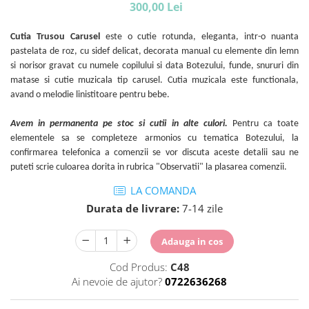
300,00 Lei
Cutia Trusou Carusel
este o cutie rotunda, eleganta, intr-o nuanta
pastelata de roz, cu sidef delicat, decorata manual cu elemente din lemn
si norisor gravat cu numele copilului si data Botezului, funde, snururi din
matase si cutie muzicala tip carusel. Cutia muzicala este functionala,
avand o melodie linistitoare pentru bebe.
Avem in permanenta pe stoc si cutii in alte culori.
Pentru ca toate
elementele sa se completeze armonios cu tematica Botezului, la
confirmarea telefonica a comenzii se vor discuta aceste detalii sau ne
puteti scrie culoarea dorita in rubrica "Observatii" la plasarea comenzii.
LA COMANDA
Durata de livrare:
7-14 zile
Adauga in cos
Cod Produs:
C48
Ai nevoie de ajutor?
0722636268