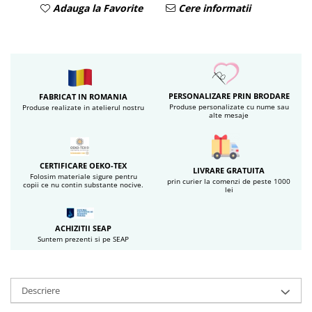
Adauga la Favorite
Cere informatii
PERSONALIZARE PRIN BRODARE
FABRICAT IN ROMANIA
Produse personalizate cu nume sau
Produse realizate in atelierul nostru
alte mesaje
CERTIFICARE OEKO-TEX
LIVRARE GRATUITA
Folosim materiale sigure pentru
prin curier la comenzi de peste 1000
copii ce nu contin substante nocive.
lei
ACHIZITII SEAP
Suntem prezenti si pe SEAP
Descriere