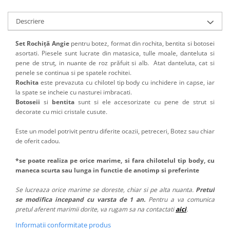
Descriere
Set Rochiţă Angie
pentru botez, format din rochita, bentita si botosei
asortati. Piesele sunt lucrate din matasica, tulle moale, danteluta si
pene de struț, in nuante de roz prăfuit si alb. Atat danteluta, cat si
penele se continua si pe spatele rochitei.
Rochita
este prevazuta cu chilotel tip body cu inchidere in capse, iar
la spate se incheie cu nasturei imbracati.
Botoseii
si
bentita
sunt si ele accesorizate cu pene de strut si
decorate cu mici cristale cusute.
Este un model potrivit pentru diferite ocazii, petreceri, Botez sau chiar
de oferit cadou.
*se poate realiza pe orice marime, si fara chilotelul tip body, cu
maneca scurta sau lunga in functie de anotimp si preferinte
Se lucreaza orice marime se doreste, chiar si pe alta nuanta.
Pretul
se modifica incepand cu varsta de 1 an.
Pentru a va comunica
pretul aferent marimii dorite, va rugam sa na contactati
aici
.
Informatii conformitate produs