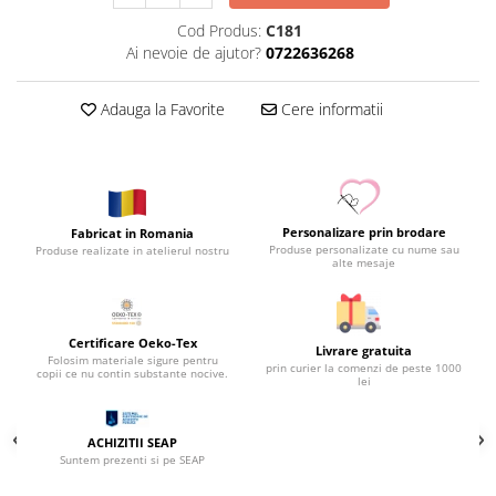
Cod Produs:
C181
Ai nevoie de ajutor?
0722636268
Adauga la Favorite
Cere informatii
Personalizare prin brodare
Fabricat in Romania
Produse personalizate cu nume sau
Produse realizate in atelierul nostru
alte mesaje
Certificare Oeko-Tex
Livrare gratuita
Folosim materiale sigure pentru
prin curier la comenzi de peste 1000
copii ce nu contin substante nocive.
lei
ACHIZITII SEAP
Suntem prezenti si pe SEAP