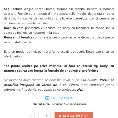
Set Rochiţă Angie
pentru botez, format din rochita, bentita si botosei
asortati. Piesele sunt lucrate din matasica, tulle moale, danteluta si pene
de struț, in nuante de roz prăfuit si alb. Atat danteluta, cat si penele se
continua si pe spatele rochitei.
Rochita
este prevazuta cu chilotel tip body cu inchidere in capse, iar la
spate se incheie cu nasturei imbracati.
Botoseii
si
bentita
sunt si ele accesorizate cu pene de strut si decorate cu
mici cristale cusute.
Este un model potrivit pentru diferite ocazii, petreceri, Botez sau chiar de
oferit cadou.
*se poate realiza pe orice marime, si fara chilotelul tip body, cu
maneca scurta sau lunga in functie de anotimp si preferinte
Se lucreaza orice marime se doreste, chiar si pe alta nuanta.
Pretul se
modifica incepand cu varsta de 1 an.
Pentru a va comunica pretul
aferent marimii dorite, va rugam sa na contactati
aici
.
LA COMANDA
Durata de livrare:
1-2 saptamani
ADAUGA IN COS