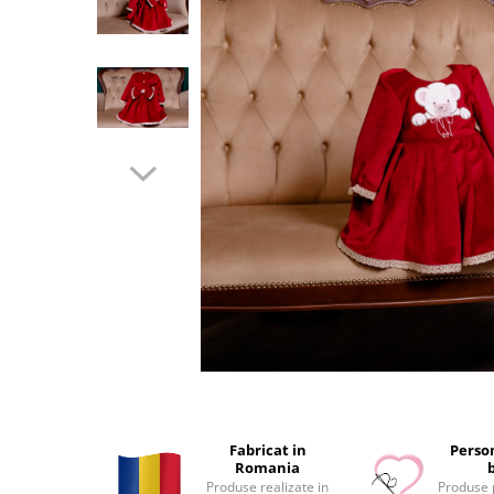
Tricouri brodate
Fabricat in
Person
Romania
Produse realizate in
Produse 