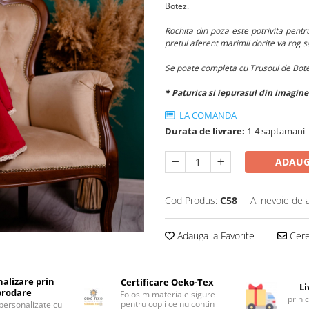
Botez.
Rochita din poza este potrivita pent
pretul aferent marimii dorite va rog s
Se poate completa cu Trusoul de Bot
* Paturica si iepurasul din imagine
LA COMANDA
Durata de livrare:
1-4 saptamani
ADAUG
Cod Produs:
C58
Ai nevoie de 
Adauga la Favorite
Cere 
alizare prin
Certificare Oeko-Tex
Li
brodare
Folosim materiale sigure
prin 
pentru copii ce nu contin
personalizate cu