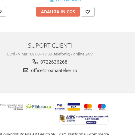
ADAUGA IN COS
AD
SUPORT CLIENTI
Luni - Vineri: 09:00 - 17:30 (telefonic) / online 24/7
0722636268
office@roanaatelier.ro
Copyright RoAna AR Design SRL 2021
Platforma E-commerce