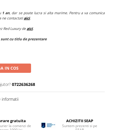
ru
1 an
, dar se poate lucra si alta marime. Pentru a va comunica
a ne contactati
aici
.
ez Red Luxury de
aici
.
 sunt cu titlu de prezentare
A IN COS
ajutor?
0722636268
informatii
vrare gratuita
ACHIZITII SEAP
curier la comenzi de
Suntem prezenti si pe
peste 1000 lei
SEAP