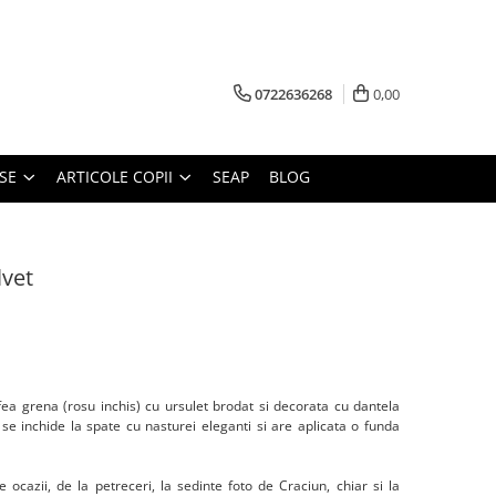
0722636268
0,00
SE
ARTICOLE COPII
SEAP
BLOG
lvet
ifea grena (rosu inchis) cu ursulet brodat si decorata cu dantela
 se inchide la spate cu nasturei eleganti si are aplicata o funda
e ocazii, de la petreceri, la sedinte foto de Craciun, chiar si la