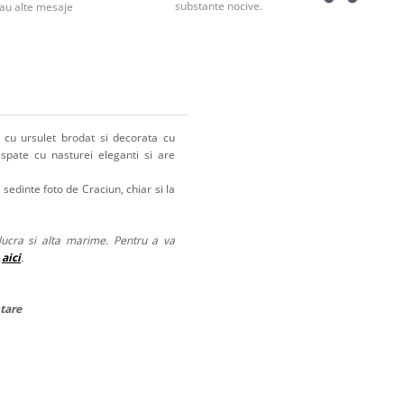
substante nocive.
au alte mesaje
) cu ursulet brodat si decorata cu
 spate cu nasturei eleganti si are
a sedinte foto de Craciun, chiar si la
lucra si alta marime. Pentru a va
i
aici
.
ntare