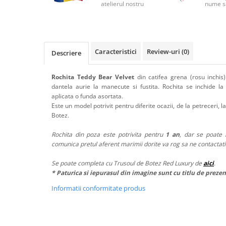
atelierul nostru
nume s
Caracteristici
Review-uri
(0)
Descriere
Rochita Teddy Bear Velvet
din catifea grena (rosu inchis
dantela aurie la manecute si fustita. Rochita se inchide la
aplicata o funda asortata.
Este un model potrivit pentru diferite ocazii, de la petreceri, l
Botez.
Rochita din poza este potrivita pentru
1 an
, dar se poate 
comunica pretul aferent marimii dorite va rog sa ne contactat
Se poate completa cu Trusoul de Botez Red Luxury de
aici
.
* Paturica si iepurasul din imagine sunt cu titlu de preze
Informatii conformitate produs