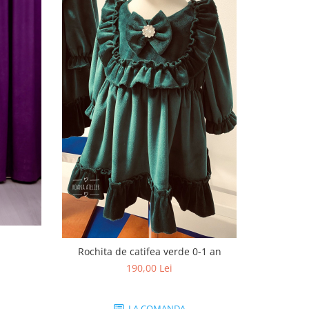
Rochita de catifea verde 0-1 an
Rochit
190,00 Lei
LA COMANDA