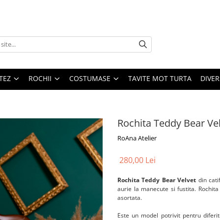
TEZ
ROCHII
COSTUMASE
TAVITE MOT TURTA
DIVER
Rochita Teddy Bear Ve
RoAna Atelier
280,00 Lei
Rochita Teddy Bear Velvet
din cat
aurie la manecute si fustita. Rochita
asortata.
Este un model potrivit pentru diferit