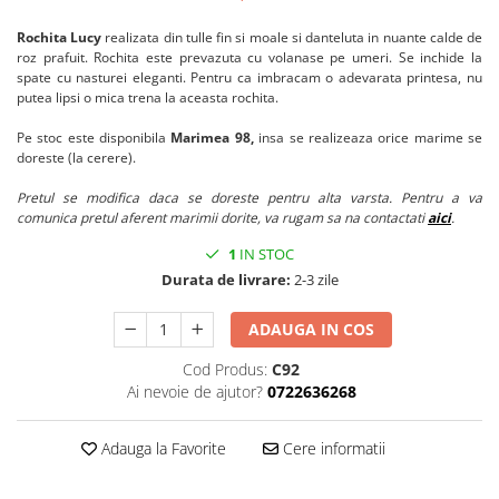
Rochita Lucy
realizata din tulle fin si moale si danteluta in nuante calde de
roz prafuit. Rochita este prevazuta cu volanase pe umeri. Se inchide la
spate cu nasturei eleganti. Pentru ca imbracam o adevarata printesa, nu
putea lipsi o mica trena la aceasta rochita.
Pe stoc este disponibila
Marimea 98
,
insa se realizeaza orice marime se
doreste (la cerere).
Pretul se modifica daca se doreste pentru alta varsta. Pentru a va
comunica pretul aferent marimii dorite, va rugam sa na contactati
aici
.
1
IN STOC
Durata de livrare:
2-3 zile
ADAUGA IN COS
Cod Produs:
C92
Ai nevoie de ajutor?
0722636268
Adauga la Favorite
Cere informatii