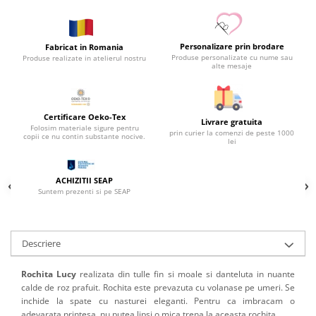
Personalizare prin brodare
Fabricat in Romania
Produse personalizate cu nume sau
Produse realizate in atelierul nostru
alte mesaje
Certificare Oeko-Tex
Livrare gratuita
Folosim materiale sigure pentru
prin curier la comenzi de peste 1000
copii ce nu contin substante nocive.
lei
ACHIZITII SEAP
Suntem prezenti si pe SEAP
Descriere
Rochita Lucy
realizata din tulle fin si moale si danteluta in nuante
calde de roz prafuit. Rochita este prevazuta cu volanase pe umeri. Se
inchide la spate cu nasturei eleganti. Pentru ca imbracam o
adevarata printesa, nu putea lipsi o mica trena la aceasta rochita.