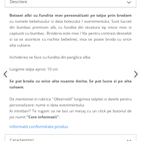
Descriere
Botosei albi cu fundita mov personalizati
pe talpa prin brodare
cu numele bebelusului si data botezului / evenimentului. Sunt lucrati
din bumbac premium alb, cu fundita din tesatura tip inisor mov si
captusiti cu bumbac. Broderia este mov / lila pentru contrast deosebit
si sa se asorteze cu rochita bebelinei, insa se poate broda cu orice
alta culoare.
Inchiderea se face cu fundita din panglica alba.
Lungime talpa aprox: 10 cm
Se pot broda cu orice alta nuanta dorita. Se pot lucra si pe alta
culoare.
De mentionat in rubrica "
Observatii
" lungimea talpitei si datele pentru
personalizare: nume si data evenimentului.
Ai intrebari? Te rugam sa ne lasi un mesaj cu un click pe butonul de
jos numit
"Cere informatii".
Informatii conformitate produs
Caracteristici