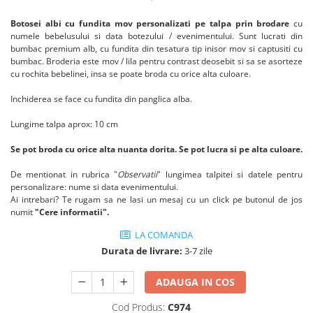
Botosei albi cu fundita mov personalizati
pe talpa prin brodare
cu
numele bebelusului si data botezului / evenimentului. Sunt lucrati din
bumbac premium alb, cu fundita din tesatura tip inisor mov si captusiti cu
bumbac. Broderia este mov / lila pentru contrast deosebit si sa se asorteze
cu rochita bebelinei, insa se poate broda cu orice alta culoare.
Inchiderea se face cu fundita din panglica alba.
Lungime talpa aprox: 10 cm
Se pot broda cu orice alta nuanta dorita. Se pot lucra si pe alta culoare.
De mentionat in rubrica "
Observatii
" lungimea talpitei si datele pentru
personalizare: nume si data evenimentului.
Ai intrebari? Te rugam sa ne lasi un mesaj cu un click pe butonul de jos
numit
"Cere informatii".
LA COMANDA
Durata de livrare:
3-7 zile
ADAUGA IN COS
Cod Produs:
C974