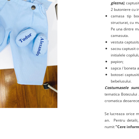
glezna)
, captus
2 butoniere cu in
camasa tip bo
structurat, cu m
Pe una dintre m
camasuta.
vestuta captusit
sacou captusit 
initialele copilu
papion;
sapca / boneta a
botosei captusi
bebelusului.
Costumasele sunt
tematica Botezului 
cromatica deoarece 
Se lucreaza orice m
an. Pentru detalii
numit
"Cere inform