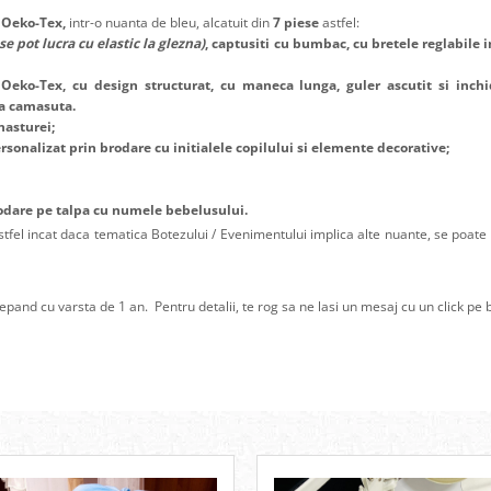
t Oeko-Tex,
intr-o nuanta de bleu, alcatuit din
7 piese
astfel:
 se pot lucra cu elastic la glezna)
, captusiti cu bumbac, cu bretele reglabile 
t
Oeko-Tex
, cu design structurat, cu maneca lunga, guler ascutit si inch
a camasuta.
nasturei;
onalizat prin brodare cu initialele copilului si elemente decorative;
rodare pe talpa cu numele bebelusului.
astfel incat daca tematica Botezului / Evenimentului implica alte nuante, se poa
pand cu varsta de 1 an. Pentru detalii, te rog sa ne lasi un mesaj cu un click pe