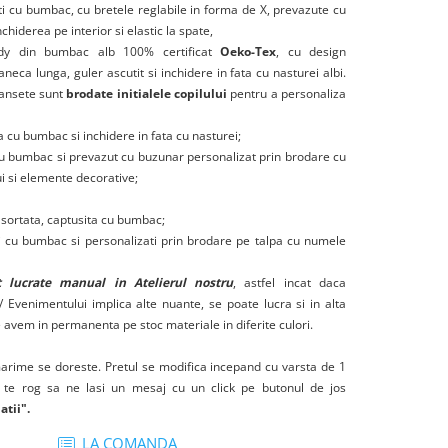
iti cu bumbac, cu bretele reglabile in forma de X, prevazute cu
chiderea pe interior si elastic la spate,
dy din bumbac alb 100% certificat
Oeko-Tex
, cu design
aneca lunga, guler ascutit si inchidere in fata cu nasturei albi.
ansete sunt
brodate initialele copilului
pentru a personaliza
a cu bumbac si inchidere in fata cu nasturei;
cu bumbac si prevazut cu buzunar personalizat prin brodare cu
lui si elemente decorative;
sortata, captusita cu bumbac;
ti cu bumbac si personalizati prin brodare pe talpa cu numele
 lucrate manual in Atelierul nostru
, astfel incat daca
/ Evenimentului implica alte nuante, se poate lucra si in alta
avem in permanenta pe stoc materiale in diferite culori.
arime se doreste. Pretul se modifica incepand cu varsta de 1
, te rog sa ne lasi un mesaj cu un click pe butonul de jos
atii".
LA COMANDA