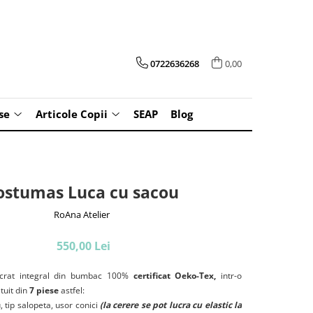
0722636268
0,00
se
Articole Copii
SEAP
Blog
ostumas Luca cu sacou
RoAna Atelier
550,00 Lei
crat integral din bumbac 100%
certificat Oeko-Tex,
intr-o
tuit din
7 piese
astfel:
, tip salopeta, usor conici
(la cerere se pot lucra cu elastic la