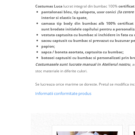
Costumas Luca
lucrat integral din bumbac 100%
certifica
pantalonasi bleu, tip salopeta, usor conici
(la cerere
interior si elastic la spate,
camasa tip body din bumbac alb 100% certifica
sunt
brodate initialele copilului
pentru a personaliz
vestuta captusita cu bumbac si inchidere in fata cu 
sacou captusit cu bumbac si prevazut cu buzunar pers
papion;
sapca / boneta asortata, captusita cu bumbac;
botosei captusiti cu bumbac si personalizati prin b
Costumasele sunt lucrate manual in Atelierul nostru
, 
stoc materiale in diferite culori.
Se lucreaza orice marime se doreste. Pretul se modifica ince
Informatii conformitate produs