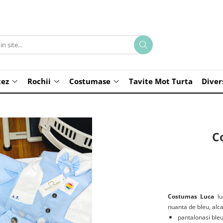
tez
Rochii
Costumase
Tavite Mot Turta
Diver
C
Costumas Luca
lu
nuanta de bleu, alca
pantalonasi bleu