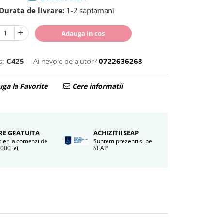
Durata de livrare:
1-2 saptamani
Adauga in cos
s:
C425
Ai nevoie de ajutor?
0722636268
ga la Favorite
Cere informatii
RE GRATUITA
ACHIZITII SEAP
rier la comenzi de
Suntem prezenti si pe
000 lei
SEAP