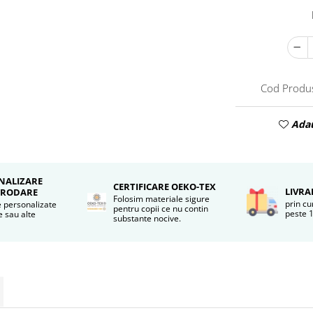
Cod Produ
Adau
NALIZARE
CERTIFICARE OEKO-TEX
LIVRA
BRODARE
Folosim materiale sigure
prin cu
 personalizate
pentru copii ce nu contin
peste 1
 sau alte
substante nocive.