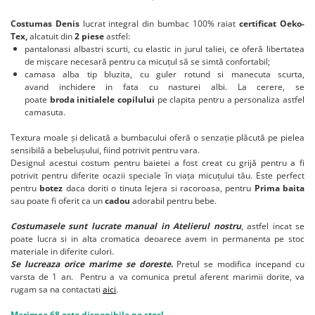
Costumas Denis
lucrat integral din bumbac 100% raiat
certificat Oeko-
Tex,
alcatuit din
2 piese
astfel:
pantalonasi albastri scurti, cu elastic in jurul taliei, ce oferă libertatea
de mișcare necesară pentru ca micuțul să se simtă confortabil;
camasa alba tip bluzita, cu guler rotund si manecuta scurta,
avand inchidere in fata cu nasturei albi. La cerere, se
poate
broda initialele copilului
pe clapita pentru a personaliza astfel
camasuta.
Textura moale și delicată a bumbacului oferă o senzație plăcută pe pielea
sensibilă a bebelușului, fiind potrivit pentru vara.
Designul acestui costum pentru baietei a fost creat cu grijă pentru a fi
potrivit pentru diferite ocazii speciale în viața micuțului tău. Este perfect
pentru
botez
daca doriti o tinuta lejera si racoroasa, pentru
Prima baita
sau poate fi oferit ca un
cadou
adorabil pentru bebe.
Costumasele sunt lucrate manual in Atelierul nostru
, astfel incat se
poate lucra si in alta cromatica deoarece avem in permanenta pe stoc
materiale in diferite culori.
Se lucreaza orice marime se doreste
.
Pretul se modifica incepand cu
varsta de 1 an. Pentru a va comunica pretul aferent marimii dorite, va
rugam sa na contactati
aici
.
Marimea 68 este disponibila pe stoc!