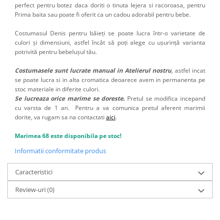
perfect pentru botez daca doriti o tinuta lejera si racoroasa, pentru
Prima baita sau poate fi oferit ca un cadou adorabil pentru bebe.
Costumasul Denis pentru băieți se poate lucra într-o varietate de
culori și dimensiuni, astfel încât să poți alege cu ușurință varianta
potrivită pentru bebelușul tău.
Costumasele sunt lucrate manual in Atelierul nostru
, astfel incat
se poate lucra si in alta cromatica deoarece avem in permanenta pe
stoc materiale in diferite culori.
Se lucreaza orice marime se doreste
.
Pretul se modifica incepand
cu varsta de 1 an. Pentru a va comunica pretul aferent marimii
dorite, va rugam sa na contactati
aici
.
Marimea 68 este disponibila pe stoc!
Informatii conformitate produs
Caracteristici
Review-uri
(0)