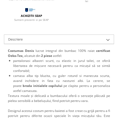
lei
ACHIZITII SEAP
Suntem prezenti si pe SEAP
Descriere
Costumas Denis
lucrat integral din bumbac 100% raiat
certificat
Oeko-Tex,
alcatuit din
2 piese
astfel:
pantalonasi albastri scurti, cu elastic in jurul taliei, ce oferă
libertatea de mișcare necesară pentru ca micuțul să se simtă
confortabil;
camasa alba tip bluzita, cu guler rotund si manecuta scurta,
avand inchidere in fata cu nasturei albi. La cerere, se
poate
broda initialele copilului
pe clapita pentru a personaliza
astfel camasuta.
Textura moale și delicată a bumbacului oferă o senzație plăcută pe
pielea sensibilă a bebelușului, fiind potrivit pentru vara.
Designul acestui costum pentru baietei a fost creat cu grijă pentru a fi
potrivit pentru diferite ocazii speciale în viața micuțului tău. Este