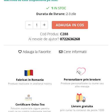
1
IN STOC
Durata de livrare:
2-3 zile
ADAUGA IN COS
Cod Produs:
C288
Ai nevoie de ajutor?
0722636268
Adauga la Favorite
Cere informatii
Personalizare prin brodare
Fabricat in Romania
Produse personalizate cu nume sau
Produse realizate in atelierul nostru
alte mesaje
Certificare Oeko-Tex
Livrare gratuita
Folosim materiale sigure pentru
prin curier la comenzi de peste 1000
copii ce nu contin substante nocive.