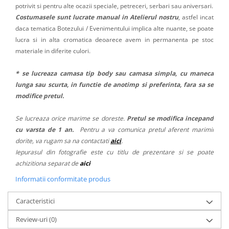
potrivit si pentru alte ocazii speciale, petreceri, serbari sau aniversari.
Costumasele sunt lucrate manual in Atelierul nostru
, astfel incat
daca tematica Botezului / Evenimentului implica alte nuante, se poate
lucra si in alta cromatica deoarece avem in permanenta pe stoc
materiale in diferite culori.
* se lucreaza camasa tip body sau camasa simpla, cu maneca
lunga sau scurta, in functie de anotimp si preferinta, fara sa se
modifice pretul.
Se lucreaza orice marime se doreste.
Pretul se modifica incepand
cu varsta de 1 an.
Pentru a va comunica pretul aferent marimii
dorite, va rugam sa na contactati
aici
.
Iepurasul din fotografie este cu titlu de prezentare si se poate
achizitiona separat de
aici
Informatii conformitate produs
Caracteristici
Review-uri
(0)