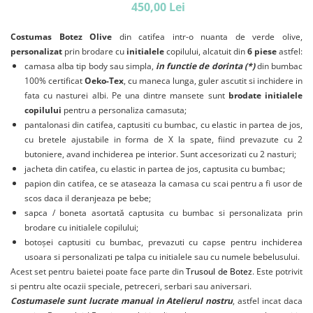
450,00 Lei
Costumas Botez Olive
din catifea intr-o nuanta de verde olive,
personalizat
prin brodare cu
initialele
copilului,
alcatuit din
6 piese
astfel:
camasa alba tip body sau simpla,
in functie de dorinta (*)
din bumbac
100% certificat
Oeko-Tex
, cu maneca lunga, guler ascutit si inchidere in
fata cu nasturei albi. Pe una dintre mansete sunt
brodate initialele
copilului
pentru a personaliza camasuta;
pantalonasi din catifea, captusiti cu bumbac, cu elastic in partea de jos,
cu bretele ajustabile in forma de X la spate, fiind prevazute cu 2
butoniere, avand inchiderea pe interior. Sunt accesorizati cu 2 nasturi;
jacheta din catifea, cu elastic in partea de jos, captusita cu bumbac;
papion din catifea, ce se ataseaza la camasa cu scai pentru a fi usor de
scos daca il deranjeaza pe bebe;
sapca / boneta asortată captusita cu bumbac si personalizata prin
brodare cu initialele copilului;
botoșei captusiti cu bumbac, prevazuti cu capse pentru inchiderea
usoara si personalizati pe talpa cu initialele sau cu numele bebelusului.
Acest set pentru baietei poate face parte din
Trusoul de Botez
. Este potrivit
si pentru alte ocazii speciale, petreceri, serbari sau aniversari.
Costumasele sunt lucrate manual in Atelierul nostru
, astfel incat daca