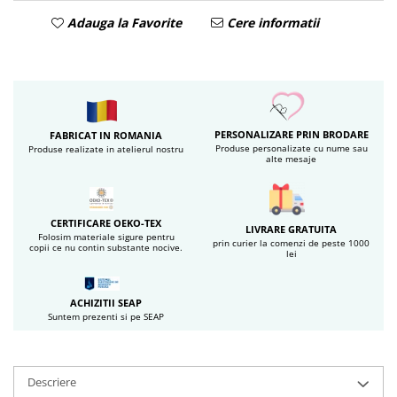
Adauga la Favorite
Cere informatii
PERSONALIZARE PRIN BRODARE
FABRICAT IN ROMANIA
Produse personalizate cu nume sau
Produse realizate in atelierul nostru
alte mesaje
CERTIFICARE OEKO-TEX
LIVRARE GRATUITA
Folosim materiale sigure pentru
prin curier la comenzi de peste 1000
copii ce nu contin substante nocive.
lei
ACHIZITII SEAP
Suntem prezenti si pe SEAP
Descriere