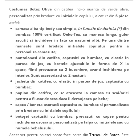
Costumas Botez Olive
din catifea intr-o nuanta de verde olive,
personalizat
prin brodare cu
initialele
copilului,
alcatuit din
6 piese
astfel:
camasa alba tip body sau simpla,
in functie de dorinta (*)
din
bumbac 100% certificat
Oeko-Tex
, cu maneca lunga, guler
ascutit si inchidere in fata cu nasturei albi. Pe una dintre
mansete sunt
brodate initialele copilului
pentru a
personaliza camasuta;
pantalonasi din catifea, captusiti cu bumbac, cu elastic in
partea de jos, cu bretele ajustabile in forma de X la
spate, fiind prevazute cu 2 butoniere, avand inchiderea pe
interior. Sunt accesorizati cu 2 nasturi;
jacheta din catifea, cu elastic in partea de jos, captusita cu
bumbac;
papion din catifea, ce se ataseaza la camasa cu scai/arici
pentru a fi usor de scos daca il deranjeaza pe bebe;
sapca / boneta asortată captusita cu bumbac si
personalizata
prin brodare cu initialele copilului;
botoșei captusiti cu bumbac, prevazuti cu capse pentru
inchiderea usoara si
personalizati
pe talpa cu initialele sau cu
numele bebelusului.
Acest set pentru baietei poate face parte din
Trusoul de Botez
. Este