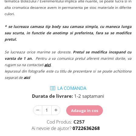
tematica Botezului / Evenimentului implica alte nuante, se poate lucra si in
alta cromatica deoarece avem in permanenta pe stoc materiale in diferite
culori.
* se lucreaza camasa tip body sau camasa simpla, cu maneca lunga
sau scurta, in functie de anotimp si preferinta, fara sa se modifice
pretul.
Se lucreaza orice marime se doreste.
Pretul se modifica incepand cu
varsta de 1 an.
Pentru a va comunica pretul aferent marimii dorite, va
rugam sa na contactati
aici
.
Iepurasul din fotografie este cu titlu de prezentare si se poate achizitiona
separat de
aici
LA COMANDA
Durata de livrare:
1-2 saptamani
Adauga in cos
Cod Produs:
C257
Ai nevoie de ajutor?
0722636268