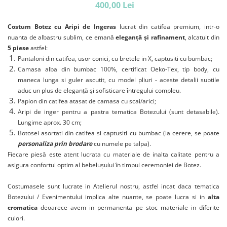
400,00 Lei
Costum Botez cu Aripi de Ingeras
lucrat din catifea premium, intr-o
nuanta de albastru sublim,
ce emană
eleganță și rafinament
, alcatuit din
5 piese
astfel:
Pantaloni din catifea, usor conici, cu bretele in X, captusiti cu bumbac;
Camasa alba din bumbac 100%, certificat Oeko-Tex, tip body, cu
maneca lunga si guler ascutit, cu model pliuri - aceste detalii subtile
aduc un plus de eleganță și sofisticare întregului compleu.
Papion din catifea atasat de camasa cu scai/arici;
Aripi de inger pentru a pastra tematica Botezului (sunt detasabile).
Lungime aprox. 30 cm;
Botosei asortati din catifea si captusiti cu bumbac (la cerere, se poate
personaliza prin brodare
cu numele pe talpa).
Fiecare piesă este atent lucrata cu materiale de inalta calitate pentru a
asigura confortul optim al bebelușului în timpul ceremoniei de Botez.
Costumasele sunt lucrate in Atelierul nostru, astfel incat daca tematica
Botezului / Evenimentului implica alte nuante, se poate lucra si in
alta
cromatica
deoarece avem in permanenta pe stoc materiale in diferite
culori.