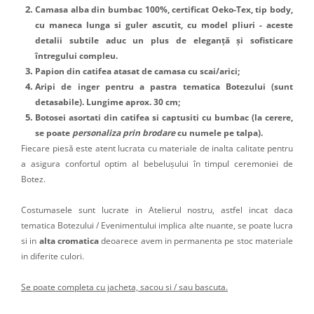
Camasa alba din bumbac 100%, certificat Oeko-Tex, tip body,
cu maneca lunga si guler ascutit, cu model pliuri - aceste
detalii subtile aduc un plus de eleganță și sofisticare
întregului compleu.
Papion din catifea atasat de camasa cu scai/arici;
Aripi de inger pentru a pastra tematica Botezului (sunt
detasabile). Lungime aprox. 30 cm;
Botosei asortati din catifea si captusiti cu bumbac (la cerere,
se poate
personaliza prin brodare
cu numele pe talpa).
Fiecare piesă este atent lucrata cu materiale de inalta calitate pentru
a asigura confortul optim al bebelușului în timpul ceremoniei de
Botez.
Costumasele sunt lucrate in Atelierul nostru, astfel incat daca
tematica Botezului / Evenimentului implica alte nuante, se poate lucra
si in
alta cromatica
deoarece avem in permanenta pe stoc materiale
in diferite culori.
Se poate completa cu jacheta, sacou si / sau bascuta.