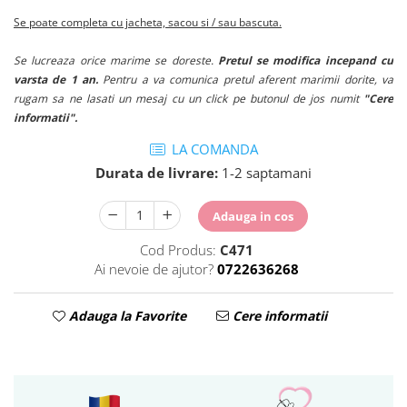
Se poate completa cu jacheta, sacou si / sau bascuta.
Se lucreaza orice marime se doreste.
Pretul se modifica incepand cu
varsta de 1 an.
Pentru a va comunica pretul aferent marimii dorite, va
rugam sa ne lasati un mesaj cu un click pe butonul de jos numit
"Cere
informatii".
LA COMANDA
Durata de livrare:
1-2 saptamani
Adauga in cos
Cod Produs:
C471
Ai nevoie de ajutor?
0722636268
Adauga la Favorite
Cere informatii