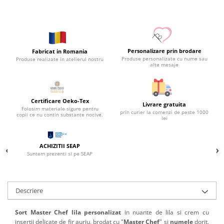
Personalizare prin brodare
Fabricat in Romania
Produse personalizate cu nume sau
Produse realizate in atelierul nostru
alte mesaje
Certificare Oeko-Tex
Livrare gratuita
Folosim materiale sigure pentru
prin curier la comenzi de peste 1000
copii ce nu contin substante nocive.
lei
ACHIZITII SEAP
Suntem prezenti si pe SEAP
Descriere
Sort Master Chef lila personalizat
in nuante de lila si crem cu
insertii delicate de fir auriu, brodat cu "
Master Chef
" si
numele
dorit.