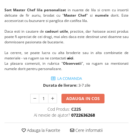
Sort Master Chef lila personalizat
in nuante de lila si crem cu insertii
delicate de fir auriu, brodat cu "
Master Chef
" si
numele
dorit. Este
accesorizat cu buzunare si panglica din catifea lila.
Daca esti in cautare de
cadouri utile
, practice, dar haioase acest produs
poate fi apreciat de cei dragi, mai ales daca este destinat unei doamne sau
domnisoare pasionata de bucatarie.
La cerere, se poate lucra cu alta broderie sau in alta combinatie de
materiale - va rugam sa ne contactati
aici
.
La plasara comenzii, in rubrica "
Observatii
", va rugam sa mentionati
numele dorit pentru personalizare.
LA COMANDA
Durata de livrare:
3-7 zile
ADAUGA IN COS
Cod Produs:
C225
Ai nevoie de ajutor?
0722636268
Adauga la Favorite
Cere informatii