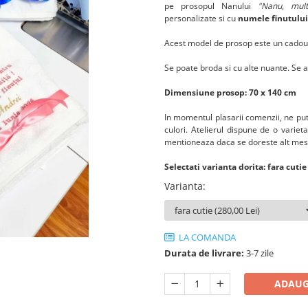
pe prosopul Nanului
"Nanu, mult
personalizate si cu
numele finutului
Acest model de prosop este un cadou d
Se poate broda si cu alte nuante. Se 
Dimensiune prosop: 70 x 140 cm
In momentul plasarii comenzii, ne pute
culori. Atelierul dispune de o variet
mentioneaza daca se doreste alt mesa
Selectati varianta dorita: fara cuti
Varianta
:
LA COMANDA
Durata de livrare:
3-7 zile
ADAUG