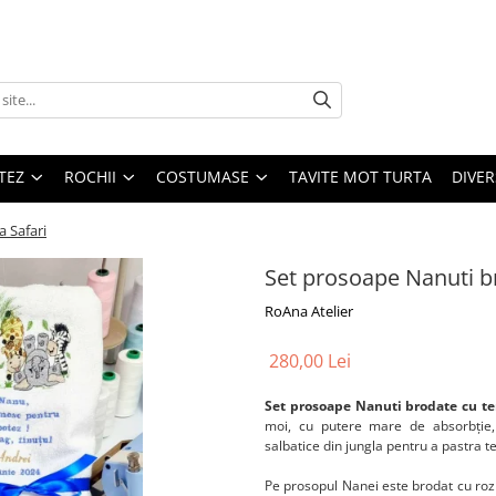
TEZ
ROCHII
COSTUMASE
TAVITE MOT TURTA
DIVER
 Safari
Set prosoape Nanuti b
RoAna Atelier
280,00 Lei
Set prosoape Nanuti brodate cu t
moi, cu putere mare de absorbție,
salbatice din jungla pentru a pastra t
Pe prosopul Nanei este brodat cu ro