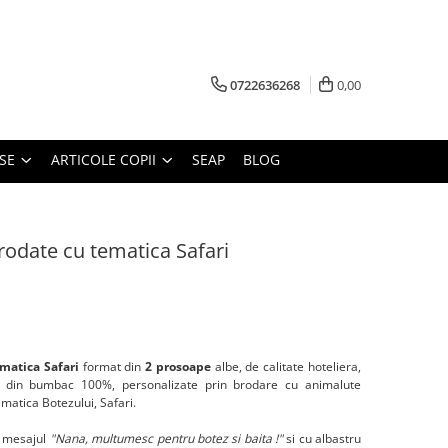
0722636268
0,00
SE
ARTICOLE COPII
SEAP
BLOG
rodate cu tematica Safari
ematica Safari
format din
2 prosoape
albe, de calitate hoteliera,
 din bumbac 100%, personalizate prin brodare cu animalute
ematica Botezului, Safari.
z mesajul
"Nana, multumesc pentru botez si baita !"
si cu albastru