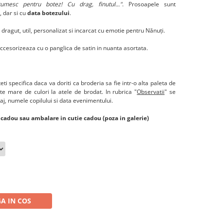
umesc pentru botez! Cu drag, finutul..."
. Prosoapele sunt
, dar si cu
data botezului
.
ragut, util, personalizat si incarcat cu emotie pentru Nănuţi.
accesorizeaza cu o panglica de satin in nuanta asortata.
ti specifica daca va doriti ca broderia sa fie intr-o alta paleta de
ate mare de culori la atele de brodat. In rubrica "
Observatii
" se
j, numele copilului si data evenimentului.
e cadou sau ambalare in cutie cadou (poza in galerie)
A IN COS