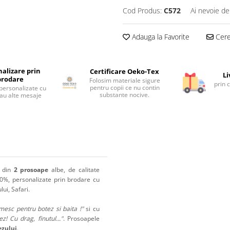
Cod Produs:
C572
Ai nevoie de
Adauga la Favorite
Cere 
alizare prin
Certificare Oeko-Tex
Li
brodare
Folosim materiale sigure
prin 
pentru copii ce nu contin
personalizate cu
substante nocive.
au alte mesaje
 din
2 prosoape
albe, de calitate
0%, personalizate prin brodare cu
ui, Safari.
esc pentru botez si baita !"
si cu
! Cu drag, finutul..."
. Prosoapele
ezului
.