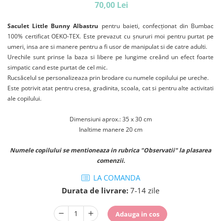
70,00 Lei
Saculet Little Bunny Albastru
pentru baieti, confecționat din Bumbac
100% certificat OEKO-TEX. Este prevazut cu șnururi moi pentru purtat pe
umeri, insa are si manere pentru a fi usor de manipulat si de catre adulti.
Urechile sunt prinse la baza si libere pe lungime creând un efect foarte
simpatic cand este purtat de cel mic.
Rucsăcelul se personalizeaza prin brodare cu numele copilului pe ureche.
Este potrivit atat pentru cresa, gradinita, scoala, cat si pentru alte activitati
ale copilului.
Dimensiuni aprox.: 35 x 30 cm
Inaltime manere 20 cm
Numele copilului se mentioneaza in rubrica "Observatii" la plasarea
comenzii.
LA COMANDA
Durata de livrare:
7-14 zile
Adauga in cos