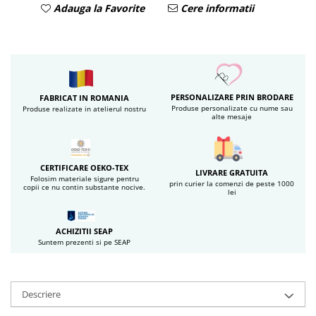
Adauga la Favorite
Cere informatii
PERSONALIZARE PRIN BRODARE
FABRICAT IN ROMANIA
Produse personalizate cu nume sau
Produse realizate in atelierul nostru
alte mesaje
CERTIFICARE OEKO-TEX
LIVRARE GRATUITA
Folosim materiale sigure pentru
prin curier la comenzi de peste 1000
copii ce nu contin substante nocive.
lei
ACHIZITII SEAP
Suntem prezenti si pe SEAP
Descriere