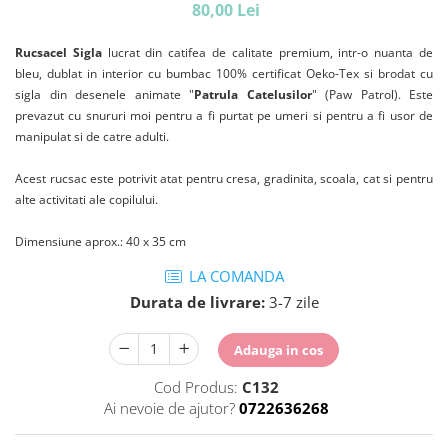
80,00 Lei
Rucsacel Sigla
lucrat din catifea de calitate premium, intr-o nuanta de
bleu, dublat in interior cu bumbac 100% certificat Oeko-Tex si brodat cu
sigla din desenele animate "
Patrula Catelusilor
" (Paw Patrol). Este
prevazut cu snururi moi pentru a fi purtat pe umeri si pentru a fi usor de
manipulat si de catre adulti.
Acest rucsac este potrivit atat pentru cresa, gradinita, scoala, cat si pentru
alte activitati ale copilului.
Dimensiune aprox.: 40 x 35 cm
LA COMANDA
Durata de livrare:
3-7 zile
Adauga in cos
Cod Produs:
C132
Ai nevoie de ajutor?
0722636268