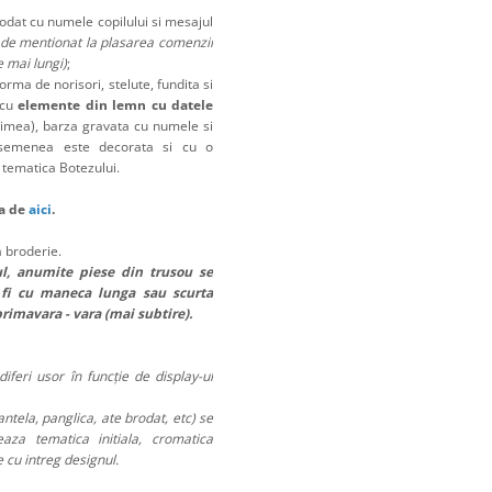
rodat cu numele copilului si mesajul
: de mentionat la plasarea comenzii
e mai lungi)
;
rma de norisori, stelute, fundita si
 cu
elemente din lemn cu datele
ngimea), barza gravata cu numele si
 asemenea este decorata si cu o
a tematica Botezului.
ta de
aici
.
a broderie.
ul, anumite piese din trusou se
 fi cu maneca lunga sau scurta
primavara - vara (mai subtire).
diferi usor în funcție de display-ul
ntela, panglica, ate brodat, etc) se
eaza tematica initiala, cromatica
 cu intreg designul.