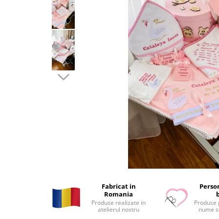
Tricouri brodate
Fabricat in
Person
Romania
Produse realizate in
Produse 
atelierul nostru
nume s