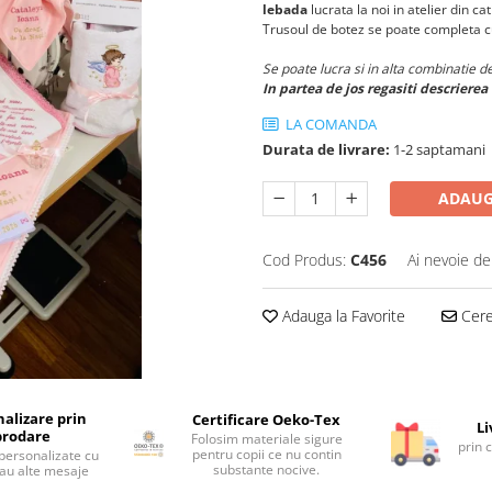
lebada
lucrata la noi in atelier din c
Trusoul de botez se poate completa 
Se poate lucra si in alta combinatie de
In partea de jos regasiti descrierea
LA COMANDA
Durata de livrare:
1-2 saptamani
ADAUG
Cod Produs:
C456
Ai nevoie de
Adauga la Favorite
Cere 
alizare prin
Certificare Oeko-Tex
Li
brodare
Folosim materiale sigure
prin 
pentru copii ce nu contin
personalizate cu
substante nocive.
au alte mesaje