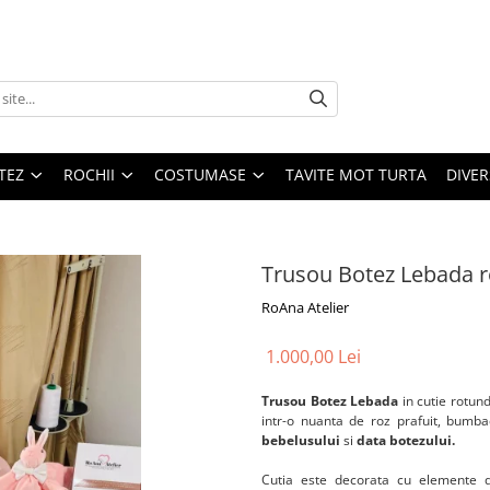
TEZ
ROCHII
COSTUMASE
TAVITE MOT TURTA
DIVER
Trusou Botez Lebada r
RoAna Atelier
1.000,00 Lei
Trusou Botez Lebada
in cutie rotun
intr-o nuanta de roz prafuit, bumb
bebelusului
si
data botezului.
Cutia este decorata cu elemente