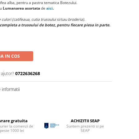
atifea alba, pentru a pastra tematica Botezului.
cu
Lumanarea asortata
de
aici
.
 culori (catifeaua, cutia trusoului si/sau broderia).
 completa a trusoului de botez, pentru fiecare piesa in parte.
A IN COS
 ajutor?
0722636268
informatii
vrare gratuita
ACHIZITII SEAP
curier la comenzi de
Suntem prezenti si pe
peste 1000 lei
SEAP