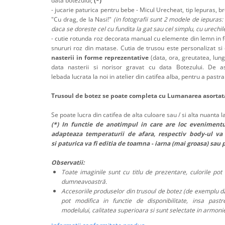
data botezului;
(*)
- jucarie paturica pentru bebe - Micul Urecheat, tip Iepuras, b
"Cu drag, de la Nasi!"
(in fotografii sunt 2 modele de iepuras
daca se doreste cel cu fundita la gat sau cel simplu, cu urechil
- cutie rotunda roz decorata manual cu elemente din lemn in fo
snururi roz din matase. Cutia de trusou este personalizat si
nasterii in forme reprezentative
(data, ora, greutatea, lu
data nasterii si norisor gravat cu data Botezului. De
lebada lucrata la noi in atelier din catifea alba, pentru a pastr
Trusoul de botez se poate completa cu Lumanarea asorta
Se poate lucra din catifea de alta culoare sau / si alta nuanta l
(*) In functie de anotimpul in care are loc eveniment
adapteaza temperaturii de afara, respectiv body-ul va
si paturica va fi editia de toamna - iarna (mai groasa) sau 
Observatii:
Toate imaginile sunt cu titlu de prezentare, culorile pot 
dumneavoastră.
Accesoriile produselor din trusoul de botez (de exemplu da
pot modifica in functie de disponibilitate, insa pastr
modelului, calitatea superioara si sunt selectate in armonie