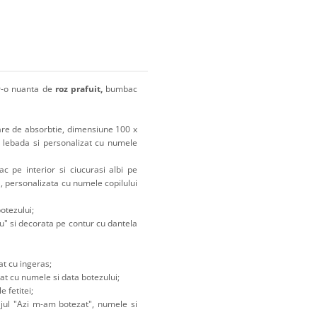
r-o nuanta de
roz prafuit,
bumbac
re de absorbtie, dimensiune 100 x
 lebada si personalizat cu numele
ac pe interior si ciucurasi albi pe
 personalizata cu numele copilului
otezului;
u" si decorata pe contur cu dantela
t cu ingeras;
at cu numele si data botezului;
 fetitei;
ul "Azi m-am botezat", numele si