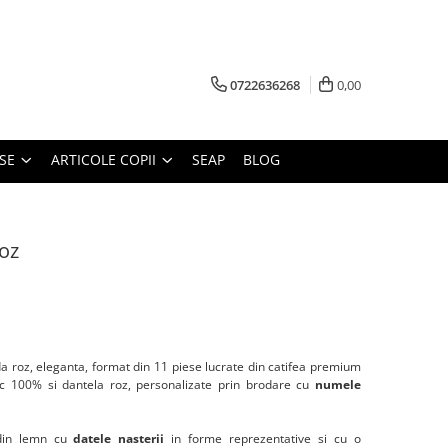
0722636268
0,00
SE
ARTICOLE COPII
SEAP
BLOG
oz
da roz, eleganta, format din 11 piese lucrate din catifea premium
ac 100% si dantela roz, personalizate prin brodare cu
numele
 din lemn cu
datele nasterii
in forme reprezentative si cu o