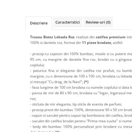
Caracteristici
Review-uri
(0)
Descriere
Trusou Botez Lebada Roz
realizat din
catifea premium
int
100% si
dantela roz, format din
11 piese brodate,
astfel:
- prosop cu capison din 100% bumbac, moale si cu putere ma
95 cm, cu margine de dantela fina roz, brodat cu o gingasa
copilului;
- paturica fina si eleganta din catifea roz prafuit, cu bumb
margine, cu o dimensiune de 100 x 100 cm, brodata cu lebada,
si mesajul "Cu drag, de la Nasi!";
(*)
- fasa lungime de 100 cm brodata cu numele copilului si data b
- panza de mir de 80 x 90 cm, brodata cu "Inger, Ingerasul me
roz;
- sticluta de mir eleganta, tip sticla de esenta de parfum;
- prosop preot din bumbac 100%, dimensiune 90 x 50 cm broda
- sapun si saculet pentru sapun tip bomboana din catifea, brod
- saculet din catifea brodat pentru "Prima mea suvita" si numele
- body din bumbac 100% personalizat prin brodare cu mesaj