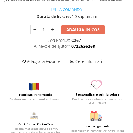
LA COMANDA
Durata de livrare:
1-3 saptamani
ADAUGA IN COS
Cod Produs:
C267
Ai nevoie de ajutor?
0722636268
Adauga la Favorite
Cere informatii
Personalizare prin brodare
Fabricat in Romania
Produse personalizate cu nume sau
Produse realizate in atelierul nostru
alte mesaje
Certificare Oeko-Tex
Livrare gratuita
Folosim materiale sigure pentru
prin curier la comenzi de peste 1000
copii ce nu contin substante nocive.