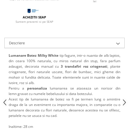
lei
ACHIZITII SEAP
Suntem prezenti si pe SEAP
Descriere
Lumanare Botez Milky White
tip fagure, intr-o nuanta de alb laptos,
din ceara 100% naturala, cu miros natural din stup, fara parfum
adaugat, decorata manual cu
3 trandafiri roz criogenati
, plante
criogenate, flori naturale uscate, flori de bumbac, mici gheme din
mohair si fundita delicata. Toate elemtenele sunt in nuante calde de
ivoire, roz si alb.
Pentru a
personaliza
lumanarea se ataseaza un norisor din
lemn gravat cu numele bebelusului si data botezului.
Acest tip de lumanarea de botez va fi pe termen lung o amintire
draga de la un eveniment cu importanta majora, in comparatie cu o
lumanare decorata cu flori naturale, deoarece acestea nu se ofilesc,
petalele nu se usuca si nu cad.
Inaltime: 28 cm