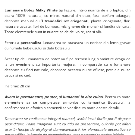
Lumanare Botez Milky White
tip fagure, intr-o nuanta de alb laptos, din
ceara 100% naturala, cu miros natural din stup, fara parfum adaugat,
decorata manual cu
3 trandafiri roz criogenati
, plante criogenate, flori
naturale uscate, flori de bumbac, mici gheme din mohair si fundita delicata.
Toate elemtenele sunt in nuante calde de ivoire, roz si alb.
Pentru a
personaliza
lumanarea se ataseaza un norisor din lemn gravat
cu numele bebelusului si data botezului.
Acest tip de lumanarea de botez va fi pe termen lung o amintire draga de
la un eveniment cu importanta majora, in comparatie cu o lumanare
decorata cu flori naturale, deoarece acestea nu se ofilesc, petalele nu se
usuca si nu cad.
Inaltime: 28 cm
Avem in permanenta, pe stoc, si lumanari in alte culori
. Pentru ca toate
elementele sa se completeze armonios cu temantica Botezului, la
confirmarea telefonica a comenzii se vor discuta toate aceste detalii.
Decorarea se realizeaza integral manual, astfel incat florile pot fi dispuse
usor diferit. Toate imaginile sunt cu titlu de prezentare, culorile pot diferi
usor în funcție de display-ul dumneavoastră, iar elementele decorative se
pot modifica in functie de disponibilitate, insa pastrand tematica initiala.